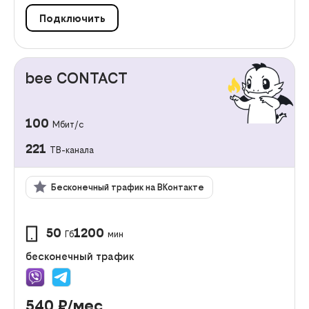
Подключить
bee CONTACT
100
Мбит/с
221
ТВ-канала
Бесконечный трафик на ВКонтакте
50
1200
Гб
мин
бесконечный трафик
540
₽/мес