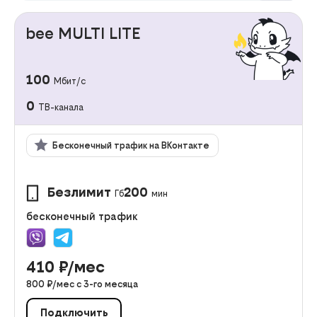
bee MULTI LITE
100
Мбит/с
0
ТВ-канала
Бесконечный трафик на ВКонтакте
Безлимит
200
Гб
мин
бесконечный трафик
410
₽/мес
800
₽/мес с
3
-го месяца
Подключить