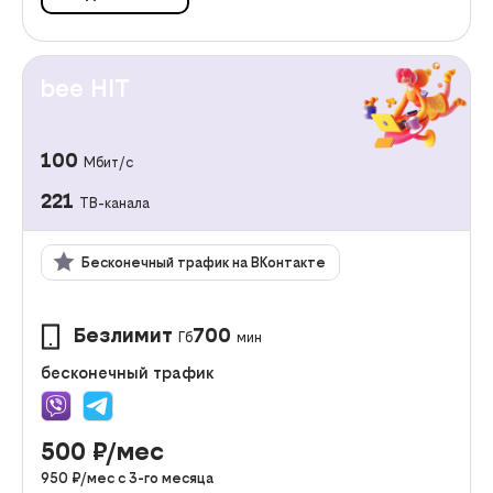
bee HIT
100
Мбит/с
221
ТВ-канала
Бесконечный трафик на ВКонтакте
Безлимит
700
Гб
мин
бесконечный трафик
500
₽/мес
950
₽/мес с
3
-го месяца